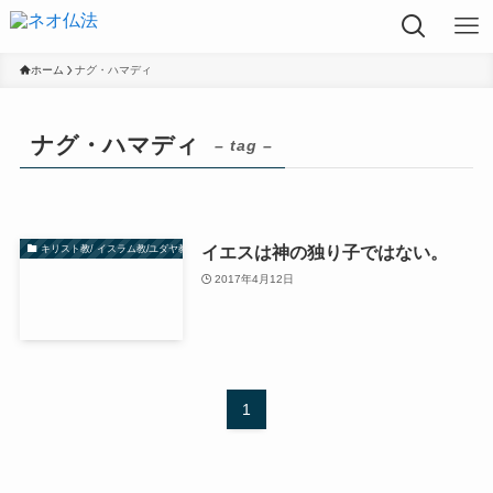
ホーム
ナグ・ハマディ
ナグ・ハマディ
– tag –
イエスは神の独り子ではない。
キリスト教/ イスラム教/ユダヤ教
2017年4月12日
1