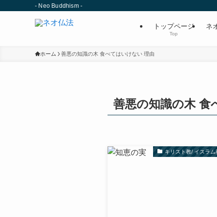
- Neo Buddhism -
トップページ
ネ
Top
ホーム
善悪の知識の木 食べてはいけない 理由
善悪の知識の木 食
キリスト教/ イスラム