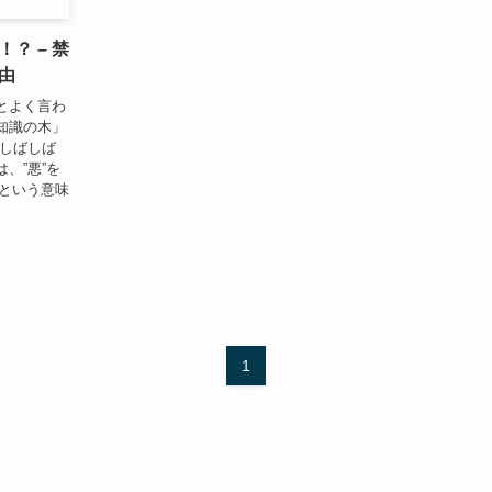
？ – 禁
由
とよく言わ
知識の木」
はしばしば
、”悪”を
”という意味
1