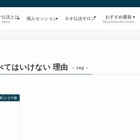
オ仏法とは
おすすめ書籍
個人セッション
ネオ仏法サロン
About
Recommended books
べてはいけない 理由
– tag –
教/ユダヤ教