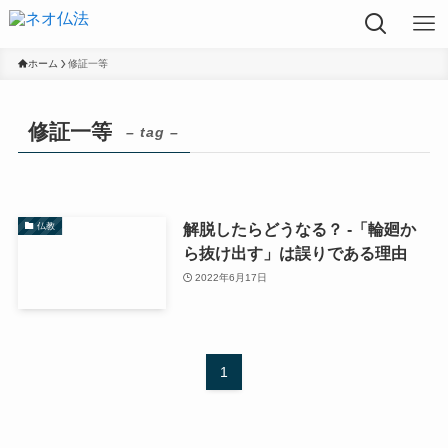
ホーム
修証一等
修証一等
– tag –
解脱したらどうなる？ -「輪廻か
仏教
ら抜け出す」は誤りである理由
2022年6月17日
1