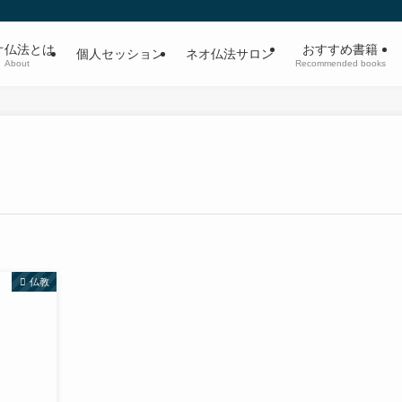
オ仏法とは
おすすめ書籍
個人セッション
ネオ仏法サロン
About
Recommended books
仏教