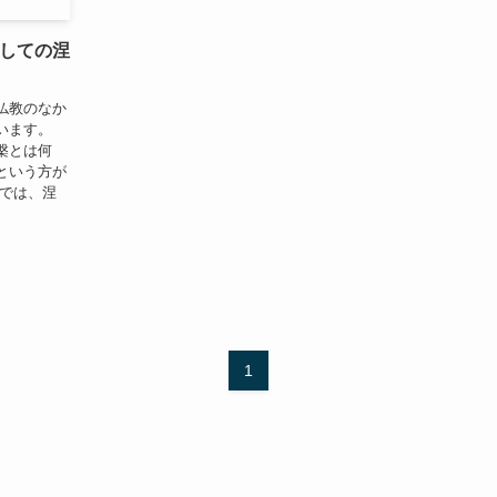
としての涅
仏教のなか
います。
槃とは何
という方が
教では、涅
1