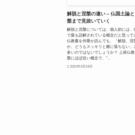
解脱と涅槃の違い – 仏国土論
槃まで見抜いていく
解脱と涅槃については、個人的には、
で最も誤解されている概念だと思って
仏教書を何冊か読んでも、「解脱、涅
か、どうもスッキリと腑に落ちない」
多いのではないでしょうか？ 上座仏
槃にほぼ近い概念で、”...
2022年3月24日