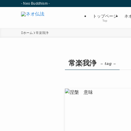
- Neo Buddhism -
トップページ
ネ
Top
ホーム
常楽我浄
常楽我浄
– tag –