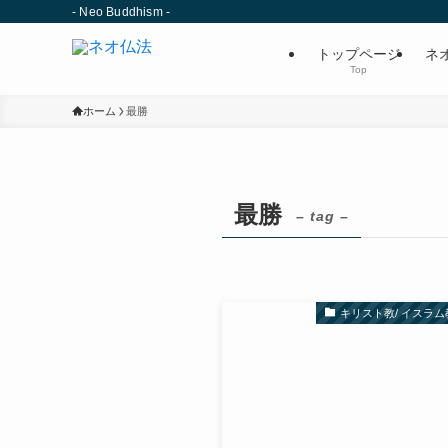
- Neo Buddhism -
トップページ
ネ
Top
ホーム
最勝
最勝
– tag –
キリスト教/ イスラム