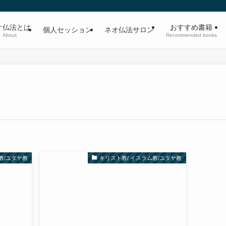
オ仏法とは
おすすめ書籍
個人セッション
ネオ仏法サロン
About
Recommended books
教/ユダヤ教
キリスト教/ イスラム教/ユダヤ教