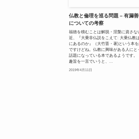
仏教と倫理を巡る問題 – 有漏
についての考察
福徳を積むことは解脱・涅槃に資さな
近、『大乗非仏説をこえて: 大乗仏教
にあるのか』（大竹晋・著)という本
ですけどね。仏教に興味がある人にと
話題になっている本であるようです。
趣旨を一言でいうと、...
2019年4月11日