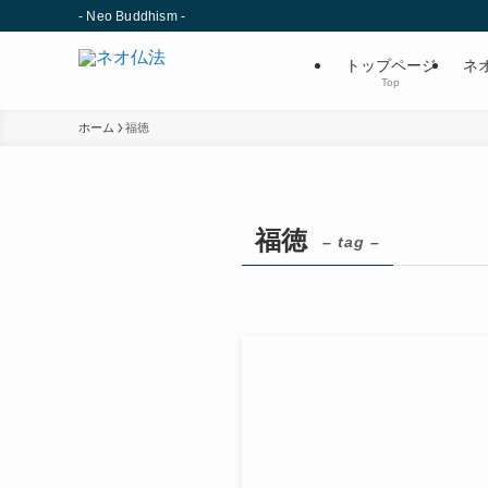
- Neo Buddhism -
トップページ
ネ
Top
ホーム
福徳
福徳
– tag –