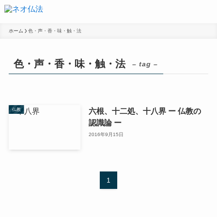
ホーム
色・声・香・味・触・法
色・声・香・味・触・法
– tag –
六根、十二処、十八界 ー 仏教の
仏教
認識論 ー
2016年9月15日
1