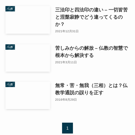
三法印と四法印の違い – 一切皆苦
仏教
と涅槃寂静でどう違ってくるの
か？
2021年12月31日
苦しみからの解放 – 仏教の智慧で
仏教
根本から解決する
2021年3月11日
無常・苦・無我（三相）とは？仏
仏教
教学通説の誤りを正す
2016年8月29日
1