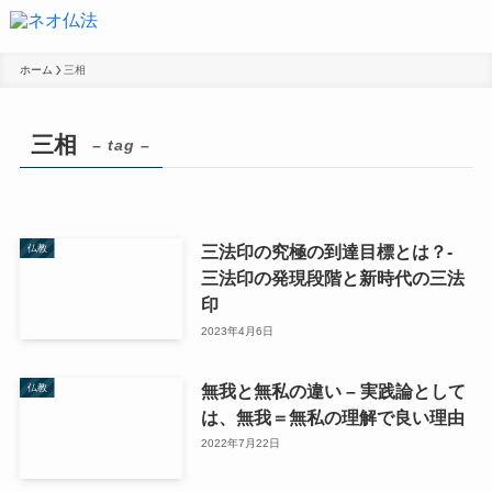
ホーム
三相
三相
– tag –
三法印の究極の到達目標とは？-
仏教
三法印の発現段階と新時代の三法
印
2023年4月6日
無我と無私の違い – 実践論として
仏教
は、無我＝無私の理解で良い理由
2022年7月22日