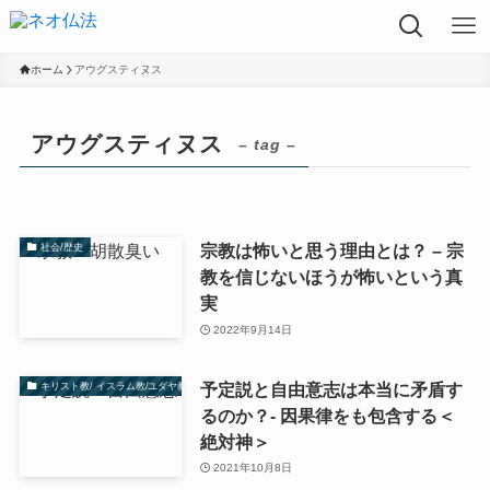
ホーム
アウグスティヌス
アウグスティヌス
– tag –
宗教は怖いと思う理由とは？ – 宗
社会/歴史
教を信じないほうが怖いという真
実
2022年9月14日
予定説と自由意志は本当に矛盾す
キリスト教/ イスラム教/ユダヤ教
るのか？- 因果律をも包含する＜
絶対神＞
2021年10月8日