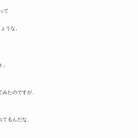
って
しょうな。
き」
てみたのですが、
れてるんだな、