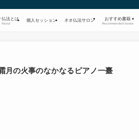
オ仏法とは
おすすめ書籍
個人セッション
ネオ仏法サロン
About
Recommended books
霜月の火事のなかなるピアノ一臺