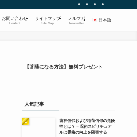
お問い合わせ
サイトマップ
メルマガ
日本語
Contact
Site Map
Newsletter
【菩薩になる方法】無料プレゼント
人気記事
龍神信仰および稲荷信仰の危険
性とは？ – 呪術スピリチュア
ルは霊格の向上を阻害する