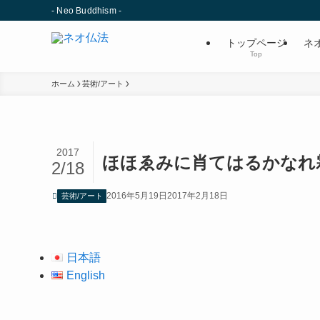
- Neo Buddhism -
トップページ
ネ
Top
ホーム
芸術/アート
2017
ほほゑみに肖てはるかなれ
2/18
2016年5月19日
2017年2月18日
芸術/アート
日本語
English