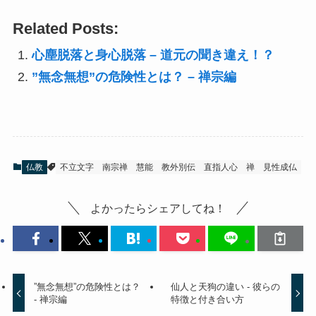
Related Posts:
心塵脱落と身心脱落 – 道元の聞き違え！？
”無念無想”の危険性とは？ – 禅宗編
仏教
不立文字
南宗禅
慧能
教外別伝
直指人心
禅
見性成仏
よかったらシェアしてね！
”無念無想”の危険性とは？
仙人と天狗の違い - 彼らの
- 禅宗編
特徴と付き合い方