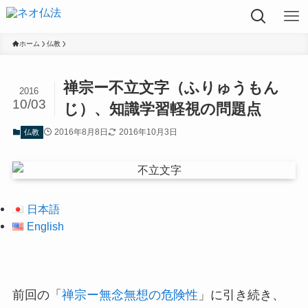
ホーム
仏教
禅宗ー不立文字（ふりゅうもん
2016
10/03
じ）、知識学習軽視の問題点
2016年8月8日
2016年10月3日
仏教
日本語
English
前回の「
禅宗ー無念無想の危険性
」に引き続き、