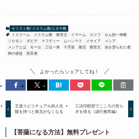
キリスト教/ イスラム教/ユダヤ教
イスラーム
イスラム教 救世主
イマーム
カリフ
セム的一神教
ソロモン
ダビデ
マフディー
ムハンマド
メサイア
メシア
メシアとは
モーセ
三位一体
十字架
復活
救世主
油を塗られた者
神の使徒
預言者
よかったらシェアしてね！
王道スピリチュアル的人生
三法印瞑想でこころの安ら
観を持つと敗北がなくなる
ぎを得る（諸行無常編）
【菩薩になる方法】無料プレゼント